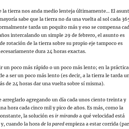
e la tierra nos anda medio lenteja últimamente… El asun
a mayoría sabe que la tierra no da una vuelta al sol cada 36
 normalmente tarda un poquito más y eso se compensa ca
años intercalando un simple 29 de febrero, el asunto es
 de rotación de la tierra sobre su propio eje tampoco es
necesariamente dura 24 horas exactas.
ir un poco más rápido o un poco más lento; en la práctica
e a ser un poco más lento (es decir, a la tierra le tarda u
más de 24 horas dar una vuelta sobre sí misma).
 arreglarlo agregando un día cada unos ciento treinta y
una hora cada cinco mil y pico de años. Es más, como la
constante, la solución es
ir mirando
a qué velocidad está
a y, cuando la hora
de la pared
empieza a estar corrida (pa