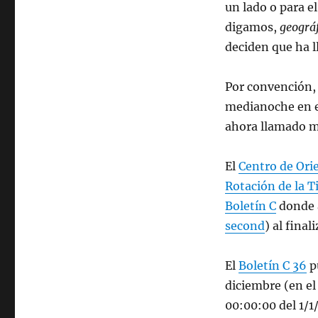
un lado o para e
digamos,
geográ
deciden que ha l
Por convención, e
medianoche en el
ahora llamado 
El
Centro de Orie
Rotación de la T
Boletín C
donde 
second
) al final
El
Boletín C 36
pu
diciembre (en el
00:00:00 del 1/1