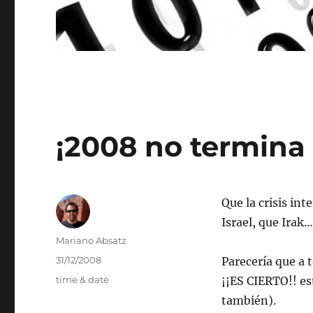
¡2008 no termina
Que la crisis int
Israel, que Irak…
Autor
Mariano Absatz
Publicado
31/12/2008
Parecería que a 
el
Etiquetas
time & date
¡¡ES
CIERTO
!! e
también).