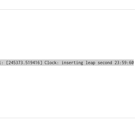
l: [245373.519416] Clock: inserting leap second 23:59:60