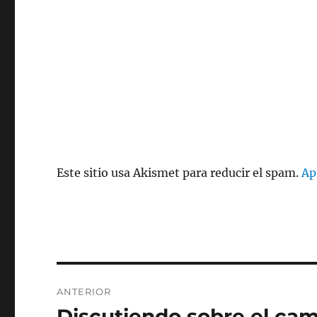
Este sitio usa Akismet para reducir el spam.
Ap
Navegación
ANTERIOR
de
Discutiendo sobre el cam
Entrada