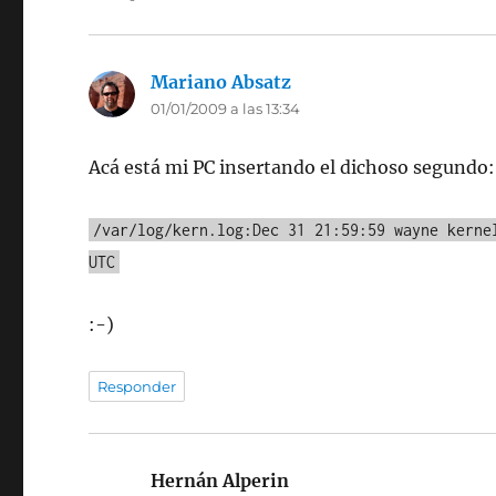
Mariano Absatz
dice:
01/01/2009 a las 13:34
Acá está mi PC insertando el dichoso segundo:
/var/log/kern.log:Dec 31 21:59:59 wayne kerne
UTC
:-)
Responder
Hernán Alperin
dice: