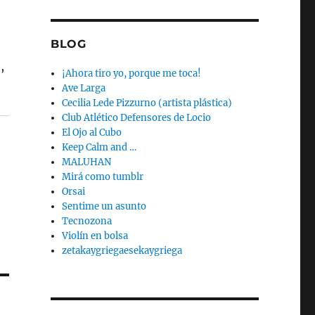
BLOG
,
¡Ahora tiro yo, porque me toca!
Ave Larga
Cecilia Lede Pizzurno (artista plástica)
Club Atlético Defensores de Locio
El Ojo al Cubo
Keep Calm and …
MALUHAN
Mirá como tumblr
Orsai
Sentime un asunto
Tecnozona
Violín en bolsa
zetakaygriegaesekaygriega