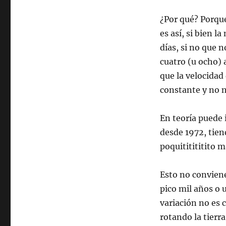
¿Por qué? Porqu
es así, si bien l
días, si no que
cuatro (u ocho) 
que la velocidad
constante y no 
En teoría puede 
desde 1972, tiend
poquititititito 
Esto no conviene
pico mil años o 
variación no es 
rotando la tierr