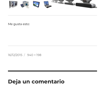
Me gusta esto:
Publicado
Tamaño
16/12/2015
940 × 198
el
completo
Deja un comentario